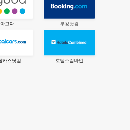
아고다
부킹닷컴
탈카스닷컴
호텔스컴바인