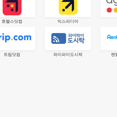
호텔스닷컴
익스피디아
트립닷컴
와이파이도시락
렌