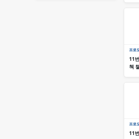
프로
11번
첵 
프로
11